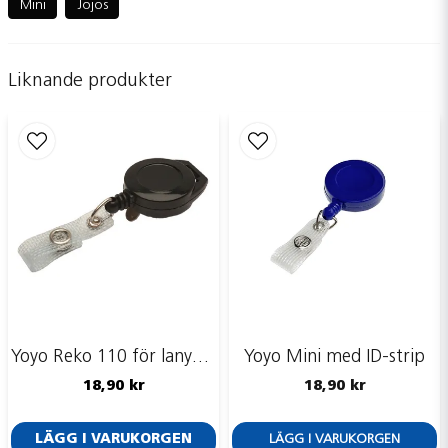
Mini
Jojos
Liknande produkter
name
Namn
email
Mejladress
Ja, ni får publicera min fråga
Yoyo Reko 110 för lanyards
Yoyo Mini med ID-strip
18,90 kr
18,90 kr
LÄGG I VARUKORGEN
LÄGG I VARUKORGEN