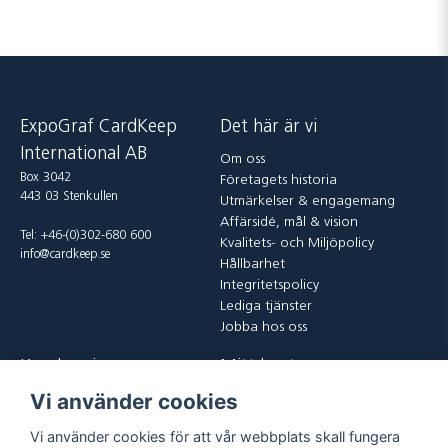
ExpoGraf CardKeep
Det här är vi
International AB
Om oss
Box 3042
Företagets historia
443 03 Stenkullen
Utmärkelser & engagemang
Affärsidé, mål & vision
Tel: +46-(0)302-680 600
Kvalitets- och Miljöpolicy
info@cardkeep.se
Hållbarhet
Integritetspolicy
Lediga tjänster
Jobba hos oss
Kundservice
Mitt konto
Vi använder cookies
Kontakta oss
Logga in
Köp och leveransvillkor
Registrera dig
Vi använder cookies för att vår webbplats skall fungera
Vanliga frågor
Glömt lösenord?