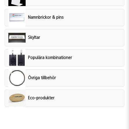
Namnbrickor & pins
Skyltar
Populära kombinationer
Övriga tillbehör
Eco-produkter