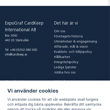
ExpoGraf CardKeep
Det här är vi
International AB
Om oss
Box 3042
Företagets historia
443 03 Stenkullen
Utmärkelser & engagemang
Affärsidé, mål & vision
Tel: +46-(0)302-680 600
Kvalitets- och Miljöpolicy
info@cardkeep.se
Hållbarhet
Integritetspolicy
Lediga tjänster
Jobba hos oss
Kundservice
Mitt konto
Vi använder cookies
Kontakta oss
Logga in
Köp och leveransvillkor
Registrera dig
Vi använder cookies för att vår webbplats skall fungera
Vanliga frågor
Glömt lösenord?
och erbjuda dig bästa upplevelse. Bekräfta ditt samtycke
Returer
genom att trycka på godkänn alla eller anpassa via