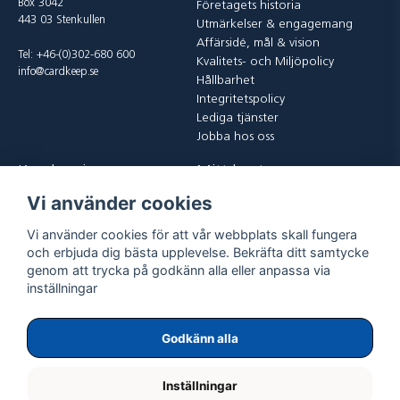
Box 3042
Företagets historia
443 03 Stenkullen
Utmärkelser & engagemang
Affärsidé, mål & vision
Tel: +46-(0)302-680 600
Kvalitets- och Miljöpolicy
info@cardkeep.se
Hållbarhet
Integritetspolicy
Lediga tjänster
Jobba hos oss
Kundservice
Mitt konto
Vi använder cookies
Kontakta oss
Logga in
Köp och leveransvillkor
Registrera dig
Vi använder cookies för att vår webbplats skall fungera
Vanliga frågor
Glömt lösenord?
och erbjuda dig bästa upplevelse. Bekräfta ditt samtycke
Returer
genom att trycka på godkänn alla eller anpassa via
inställningar
Godkänn alla
Inställningar