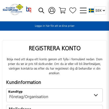
Logga in här för att se dina priser
REGISTRERA KONTO
Börja med att skapa ett konto genom att fylla i formuläret nedan. Dom
priser du ser är pris till slutkunder. Om du är eller vill bli återförsäljare,
vänligen kontakta oss efter du har registrerat dig så behandlar vi din
ansökan.
Kundinformation
frontend.form.customer_type
frontend.form.customr-type
Kundtyp
Mejladress