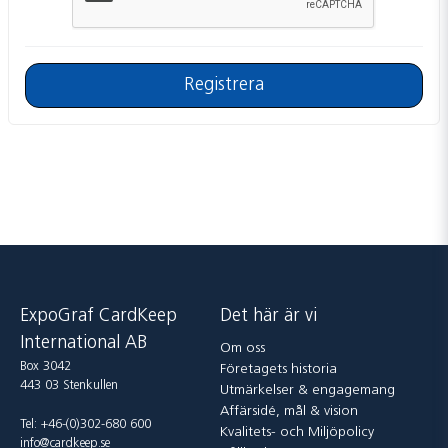
Registrera
ExpoGraf CardKeep
Det här är vi
International AB
Om oss
Box 3042
Företagets historia
443 03 Stenkullen
Utmärkelser & engagemang
Affärsidé, mål & vision
Tel: +46-(0)302-680 600
Kvalitets- och Miljöpolicy
info@cardkeep.se