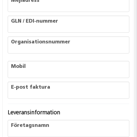
Mejladress
GLN / EDI-nummer
GLN / EDI-nummer
Organisationsnummer
Organisationsnummer
Mobil
Mobil
E-post faktura
E-post faktura
Leveransinformation
frontend.form.billing_address.company_name
Företagsnamn