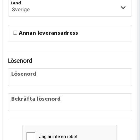
frontend.form.billing_address.country
Land
Annan leveransadress
Lösenord
Lösenord
Lösenord
frontend.form.password_confirmation
Bekräfta lösenord