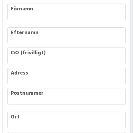
frontend.form.billing_address.firstname
Förnamn
frontend.form.billing_address.lastname
Efternamn
frontend.form.billing_address.co_address
C/O (frivilligt)
frontend.form.billing_address.address
Adress
frontend.form.billing_address.postcode
Postnummer
frontend.form.billing_address.city
Ort