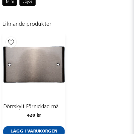
Mini
Jojos
Liknande produkter
name
Namn
email
Mejladress
Ja, ni får publicera min fråga
Dörrskylt Förnicklad mässing | 123x70mm
420 kr
LÄGG I VARUKORGEN