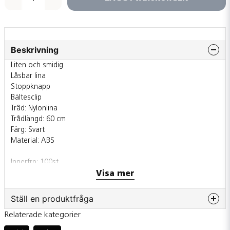
Beskrivning
Liten och smidig
Låsbar lina
Stoppknapp
Bältesclip
Tråd: Nylonlina
Trådlängd: 60 cm
Färg: Svart
Material: ABS
Innerfrp: 100st
Ytterfrp: 1000st
Visa mer
Säljs även styckvis
Ställ en produktfråga
Relaterade kategorier
question
Fråga oss något om denna produkten...