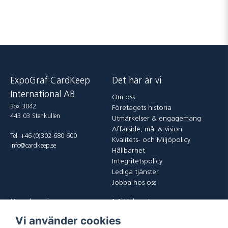
ExpoGraf CardKeep
Det här är vi
International AB
Om oss
Box 3042
Företagets historia
443 03 Stenkullen
Utmärkelser & engagemang
Affärsidé, mål & vision
Tel: +46-(0)302-680 600
Kvalitets- och Miljöpolicy
info@cardkeep.se
Hållbarhet
Integritetspolicy
Lediga tjänster
Jobba hos oss
Kundservice
Mitt konto
Vi använder cookies
Kontakta oss
Logga in