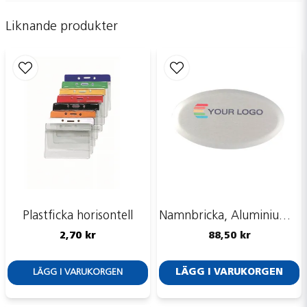
Liknande produkter
name
Namn
email
Mejladress
Ja, ni får publicera min fråga
Plastficka horisontell
Namnbricka, Aluminium, Aluline, oval, silver, 60x34 mm
2,70 kr
88,50 kr
LÄGG I VARUKORGEN
LÄGG I VARUKORGEN
Skicka fråga