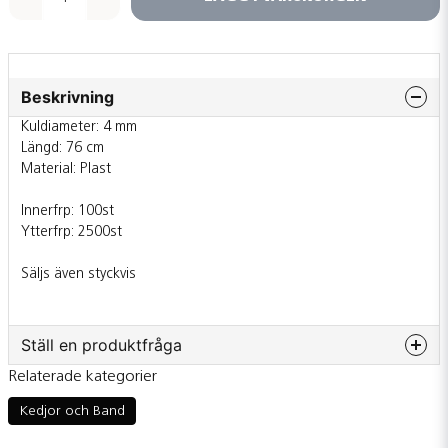
Beskrivning
Kuldiameter: 4 mm
Längd: 76 cm
Material: Plast
Innerfrp: 100st
Ytterfrp: 2500st
Säljs även styckvis
Ställ en produktfråga
Relaterade kategorier
question
Fråga oss något om denna produkten...
Kedjor och Band