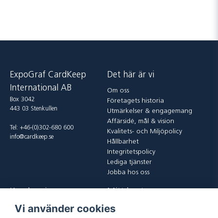
ExpoGraf CardKeep
Det här är vi
International AB
Om oss
Box 3042
Företagets historia
443 03 Stenkullen
Utmärkelser & engagemang
Affärsidé, mål & vision
Tel: +46-(0)302-680 600
Kvalitets- och Miljöpolicy
info@cardkeep.se
Hållbarhet
Integritetspolicy
Lediga tjänster
Jobba hos oss
Kundservice
Mitt konto
Vi använder cookies
Kontakta oss
Logga in
Köp och leveransvillkor
Registrera dig