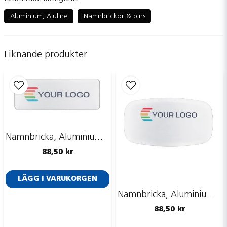
question
Fråga oss något om denna produkten...
Aluminium, Aluline
Namnbrickor & pins
Liknande produkter
name
Namn
email
Mejladress
Namnbricka, Aluminium, Aluline, rektangulär, silver/grå 69x25 mm
Ja, ni får publicera min fråga
88,50 kr
LÄGG I VARUKORGEN
Namnbricka, Aluminium, Aluline, TV-bricka, silver/grå, 62x32 mm
88,50 kr