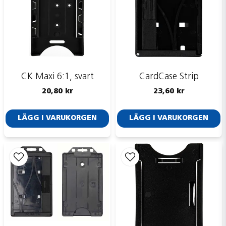
Ja, ni får publicera min fråga
CK Maxi 6:1, svart
CardCase Strip
20,80 kr
23,60 kr
LÄGG I VARUKORGEN
LÄGG I VARUKORGEN
Skicka fråga