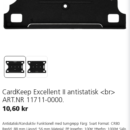
CardKeep Excellent II antistatisk <br>
ART.NR 11711-0000.
10,60 kr
Antistatisk/Konduktiv Funktionell med tumgrepp Färg: Svart Format: CR80
Bredd: 88 mm Längd: 56 mm Material: PP Innerfrp: 100st Ytterfrp: 1000st Säljs