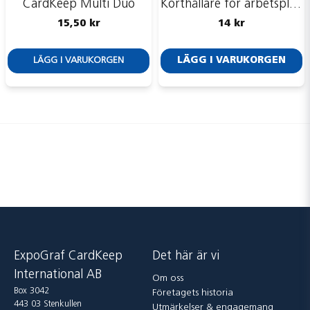
CardKeep Multi Duo
Korthållare för arbetsplagg
15,50 kr
14 kr
LÄGG I VARUKORGEN
LÄGG I VARUKORGEN
ExpoGraf CardKeep
Det här är vi
International AB
Om oss
Box 3042
Företagets historia
443 03 Stenkullen
Utmärkelser & engagemang