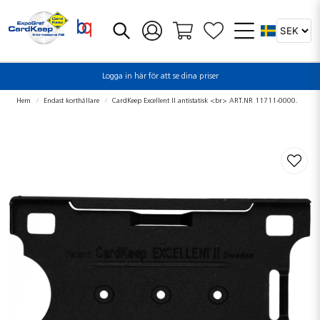
Logga in här för att se dina priser
Hem
Endast korthållare
CardKeep Excellent II antistatisk <br> ART.NR 11711-0000.