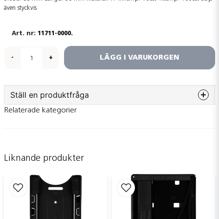
även styckvis
11711-0000.
LÄGG I VARUKORGEN
-
+
Ställ en produktfråga
Relaterade kategorier
question
Fråga oss något om denna produkten...
Liknande produkter
name
Namn
email
Mejladress