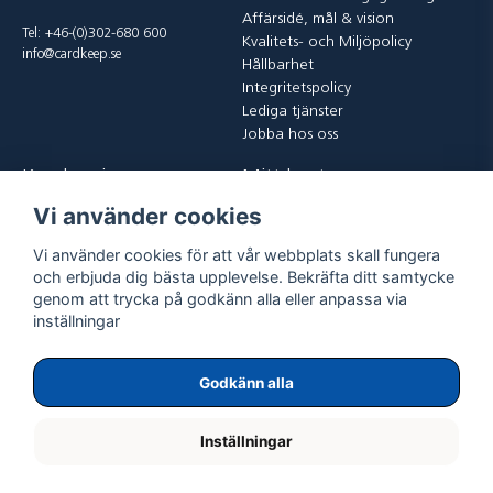
Affärsidé, mål & vision
Tel: +46-(0)302-680 600
Kvalitets- och Miljöpolicy
info@cardkeep.se
Hållbarhet
Integritetspolicy
Lediga tjänster
Jobba hos oss
Kundservice
Mitt konto
Vi använder cookies
Kontakta oss
Logga in
Köp och leveransvillkor
Registrera dig
Vi använder cookies för att vår webbplats skall fungera
Vanliga frågor
Glömt lösenord?
och erbjuda dig bästa upplevelse. Bekräfta ditt samtycke
Returer
genom att trycka på godkänn alla eller anpassa via
inställningar
Godkänn alla
Inställningar
Copyright ©
2026
ExpoGraf CardKeep International AB.
All rights reserved