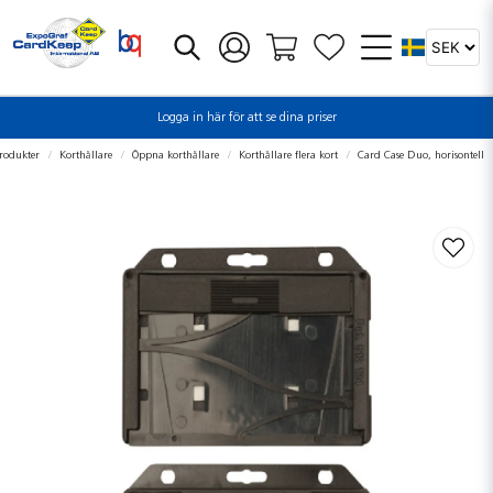
Logga in här för att se dina priser
rodukter
Korthållare
Öppna korthållare
Korthållare flera kort
Card Case Duo, horisontell