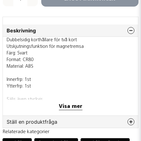
Beskrivning
Dubbelsidig korthållare för två kort
Utskjutningsfunktion för magnetremsa
Färg: Svart
Format: CR80
Material: ABS
Innerfrp: 1st
Ytterfrp: 1st
Säljs även styckvis
Visa mer
Ställ en produktfråga
Relaterade kategorier
question
Fråga oss något om denna produkten...