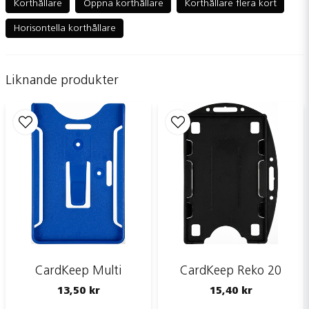
Korthållare
Öppna korthållare
Korthållare flera kort
Horisontella korthållare
name
Namn
Liknande produkter
email
Mejladress
Ja, ni får publicera min fråga
CardKeep Multi
CardKeep Reko 20
13,50 kr
15,40 kr