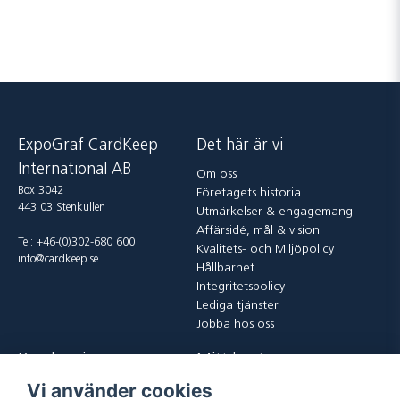
ExpoGraf CardKeep
Det här är vi
International AB
Om oss
Box 3042
Företagets historia
443 03 Stenkullen
Utmärkelser & engagemang
Affärsidé, mål & vision
Tel: +46-(0)302-680 600
Kvalitets- och Miljöpolicy
info@cardkeep.se
Hållbarhet
Integritetspolicy
Lediga tjänster
Jobba hos oss
Kundservice
Mitt konto
Vi använder cookies
Kontakta oss
Logga in