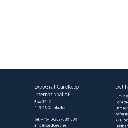
ExpoGraf CardKeep
Det h
International AB
Om os
Box 3042
Företag
443 03 Stenkullen
Utmärk
Affärsi
Tel: +46-(0)302-680 600
Kvalite
info@cardkeep.se
Hållba