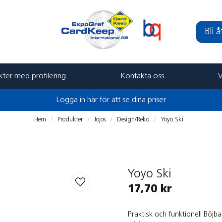
Bli 
ter med profilering
Kontakta oss
V
Logga in här för att se dina priser
Hem
Produkter
Jojos
Design/Reko
Yoyo Ski
Yoyo Ski
17,70 kr
Praktisk och funktionell Böjba