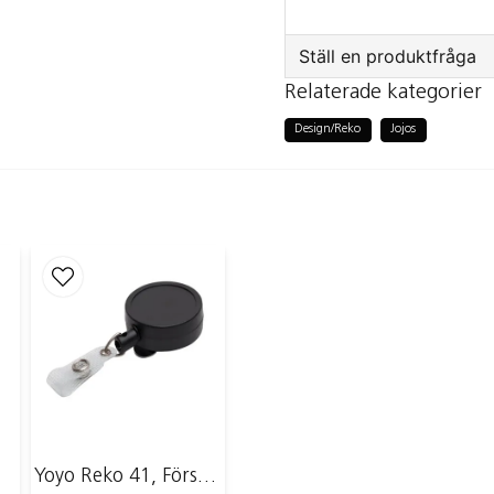
Innerfrp: 36st
Ytterfrp: 720st
Ställ en produktfråga
Säljs även styckvis
Relaterade kategorier
question
Fråga oss något om
Design/Reko
Jojos
name
Namn
Ja, ni får public
Yoyo Reko 41, Försänkt, Förstärkt ID-strip