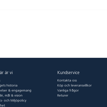
är är vi
Kundservice
s
Kontakta oss
ets historia
Köp och leveransvillkor
elser & engagemang
Vanliga frågor
dé, mål & vision
Returer
ts- och Miljöpolicy
rhet