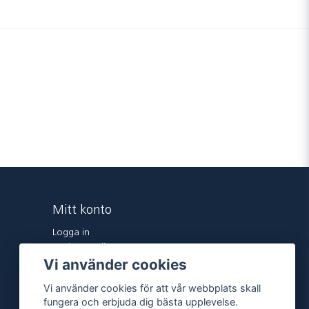
Mitt konto
Logga in
Registrera dig
Vi använder cookies
Glömt lösenord?
Vi använder cookies för att vår webbplats skall
fungera och erbjuda dig bästa upplevelse.