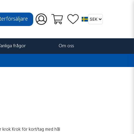
återförsäljare
anliga frågor
Om oss
r krok Krok för kort/tag med hål