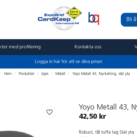
Bli 
ter med profilering
Kontakta oss
V
Logga in här för att se dina priser
Hem
Produkter
Jojos
Metall
Yoyo Metall 43, Nyckelring, slät yta
Yoyo Metall 43, Ny
42,50 kr
Robust, tål tuffa tag Slät yta