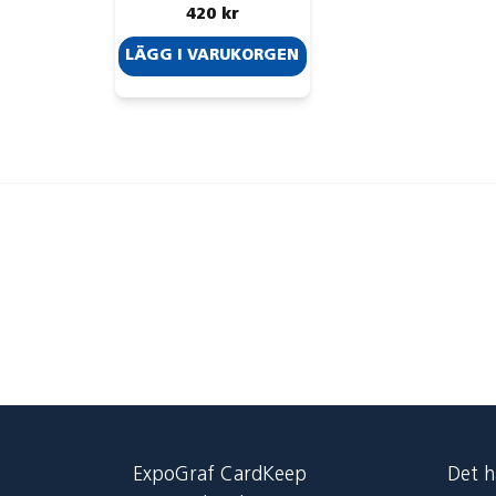
420 kr
LÄGG I VARUKORGEN
ExpoGraf CardKeep
Det h