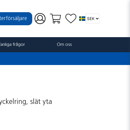
återförsäljare
anliga frågor
Om oss
ckelring, slät yta