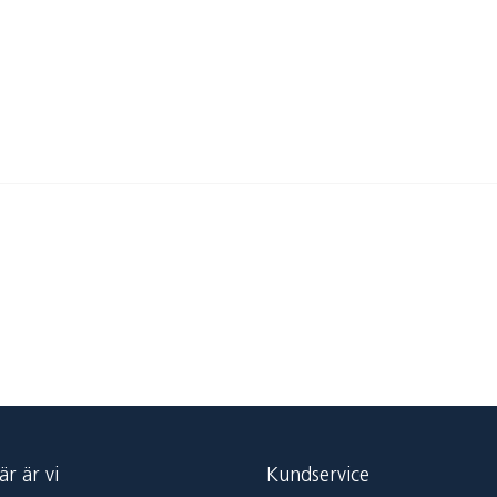
är är vi
Kundservice