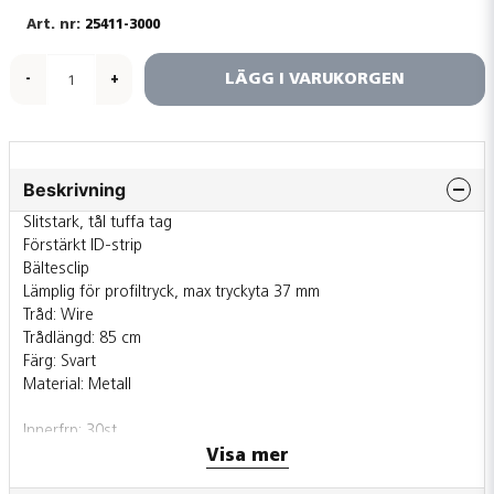
25411-3000
LÄGG I VARUKORGEN
-
+
Beskrivning
Slitstark, tål tuffa tag
Förstärkt ID-strip
Bältesclip
Lämplig för profiltryck, max tryckyta 37 mm
Tråd: Wire
Trådlängd: 85 cm
Färg: Svart
Material: Metall
Innerfrp: 30st
Ytterfrp: 450st
Visa mer