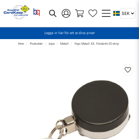
Logga in här för att se dina priser
Hem
Produkter
Jojos
Metall
Yoyo Metall 43, Förstärkt ID-strip