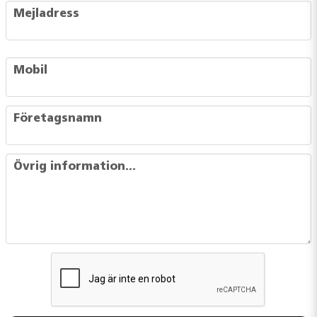
email
Mejladress
phone
Mobil
company
Företagsnamn
message
Övrig information...