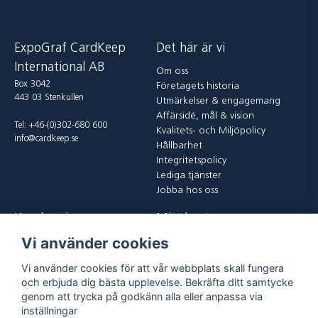
ExpoGraf CardKeep
Det här är vi
International AB
Om oss
Box 3042
Företagets historia
443 03 Stenkullen
Utmärkelser & engagemang
Affärsidé, mål & vision
Tel: +46-(0)302-680 600
Kvalitets- och Miljöpolicy
info@cardkeep.se
Hållbarhet
Integritetspolicy
Lediga tjänster
Jobba hos oss
Kundservice
Mitt konto
Vi använder cookies
Kontakta oss
Logga in
Köp och leveransvillkor
Registrera dig
Vi använder cookies för att vår webbplats skall fungera
Vanliga frågor
Glömt lösenord?
och erbjuda dig bästa upplevelse. Bekräfta ditt samtycke
Returer
genom att trycka på godkänn alla eller anpassa via
inställningar