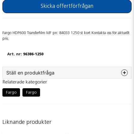
Skicka offertförfrågan
Fargo HDP600 Transferfilm MF pn: 84033 1250 st kort Kontakta oss för aktuellt
pris.
96386-1250
Ställ en produktfråga
Relaterade kategorier
question
Fråga oss något om denna produkten...
Fargo
Fargo
name
Namn
Liknande produkter