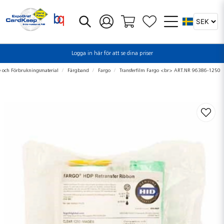
Logga in här för att se dina priser
e och Förbrukningsmaterial
Färgband
Fargo
Transferfilm Fargo <br> ART.NR 96386-1250