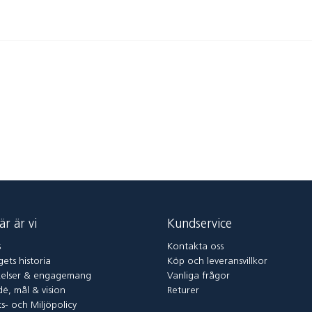
är är vi
Kundservice
s
Kontakta oss
ets historia
Köp och leveransvillkor
elser & engagemang
Vanliga frågor
dé, mål & vision
Returer
ts- och Miljöpolicy