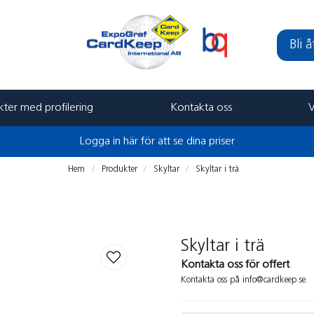
Bli 
ter med profilering
Kontakta oss
V
Logga in här för att se dina priser
Hem
Produkter
Skyltar
Skyltar i trä
Skyltar i trä
Kontakta oss för offert
Kontakta oss på info@cardkeep.se.