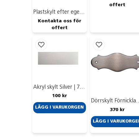
offert
Plastskylt efter egen design
Kontakta oss för
offert
Akryl skylt Silver | 70x25mm
100 kr
Dörrskylt Förnicklad mä
LÄGG I VARUKORGEN
370 kr
LÄGG I VARUKORGE