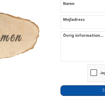
name
Namn
email
Mejladress
message
Övrig information...
S