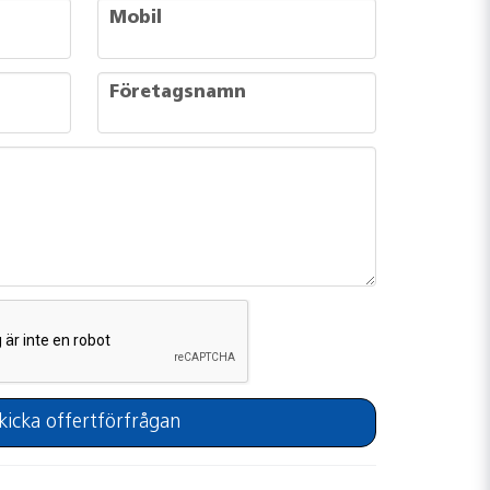
phone
Mobil
company
Företagsnamn
kicka offertförfrågan