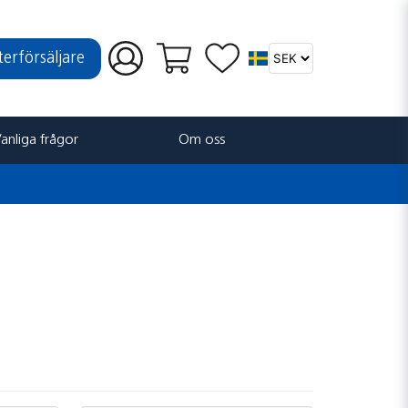
återförsäljare
anliga frågor
Om oss