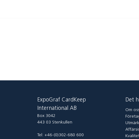
ExpoGraf CardKeep
Det h
International AB
Om os
Box 3042
Företag
443 03 Stenkullen
Utmärk
Affärsi
Tel: +46-(0)302-680 600
Kvalite