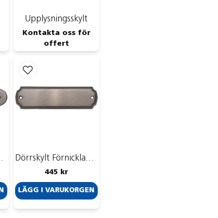
Upplysningsskylt
Kontakta oss för
offert
ssing | 120x40mm
Dörrskylt Förnicklad mässing | 155x45mm
445 kr
N
LÄGG I VARUKORGEN