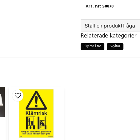
S0070
Ställ en produktfråga
Relaterade kategorier
question
Fråga oss något om
Skyltar i trä
Skyltar
name
Namn
Ja, ni får public