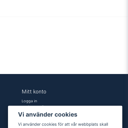
Mitt konto
Logga in
Registrera dig
Vi använder cookies
Glömt lösenord?
Vi använder cookies för att vår webbplats skall