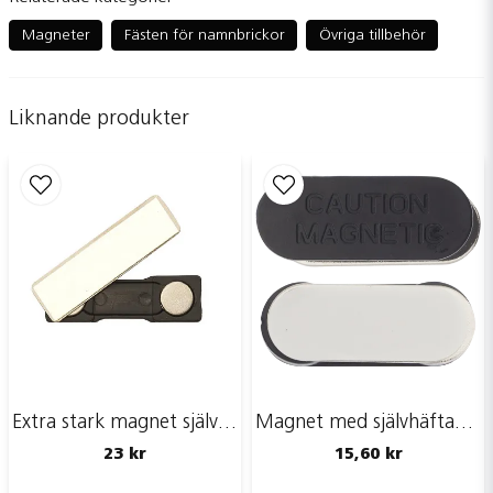
question
Fråga oss något om denna produkten...
Magneter
Fästen för namnbrickor
Övriga tillbehör
Liknande produkter
name
Namn
email
Mejladress
Ja, ni får publicera min fråga
Extra stark magnet självhäftande, 13x45 mm
Magnet med självhäftande platta, 33x12 mm
23 kr
15,60 kr