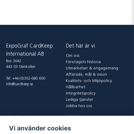
ExpoGraf CardKeep
Det här är vi
International AB
Om oss
Box 3042
Företagets historia
443 03 Stenkullen
Utmärkelser & engagemang
Affärsidé, mål & vision
Tel: +46-(0)302-680 600
Kvalitets- och Miljöpolicy
info@cardkeep.se
Hållbarhet
Integritetspolicy
Lediga tjänster
Jobba hos oss
Kundservice
Mitt konto
Vi använder cookies
Kontakta oss
Logga in
Köp och leveransvillkor
Registrera dig