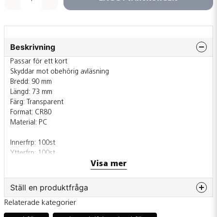
Beskrivning
Passar för ett kort
Skyddar mot obehörig avläsning
Bredd: 90 mm
Längd: 73 mm
Färg: Transparent
Format: CR80
Material: PC
Innerfrp: 100st
Ytterfrp: 100st
Visa mer
Säljs även styckvis
Ställ en produktfråga
Relaterade kategorier
question
Fråga oss något om denna produkten...