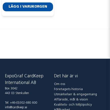
Skicka fråga
LÄGG I VARUKORGEN
ExpoGraf CardKeep
Det här är vi
International AB
Om oss
Box 3042
Företagets historia
443 03 Stenkullen
Utmärkelser & engagemang
Affärsidé, mål & vision
Tel: +46-(0)302-680 600
Kvalitets- och Miljöpolicy
info@cardkeep.se
Hållbarhet