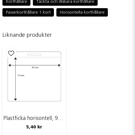
Korthållare
Täckta och låsbara korthållare
Passerkorthållare 1 kort
Horisontella korthållare
name
Namn
Liknande produkter
email
Mejladress
Ja, ni får publicera min fråga
Plastficka horisontell, 93 x 74 mm
5,40 kr