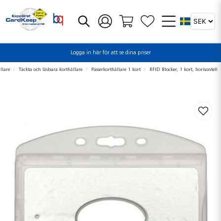
Logga in här för att se dina priser
llare
Täckta och låsbara korthållare
Passerkorthållare 1 kort
RFID Blocker, 1 kort, horisontell