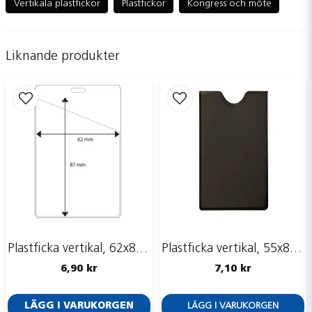
Vertikala plastfickor
Plastfickor
Kongress och möte
Liknande produkter
name
Namn
email
Mejladress
Ja, ni får publicera min fråga
Plastficka vertikal, 62x87 mm, vinklad öppning
Plastficka vertikal, 55x85 mm, skyddsficka
6,90 kr
7,10 kr
LÄGG I VARUKORGEN
LÄGG I VARUKORGEN