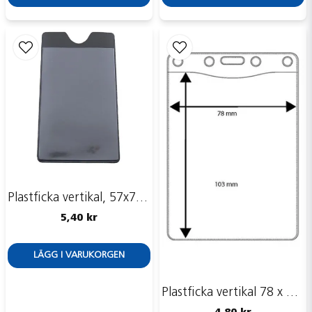
Skicka fråga
Plastficka vertikal, 57x76 mm, för busskort, mjuk PVC
5,40 kr
LÄGG I VARUKORGEN
Plastficka vertikal 78 x 103 mm