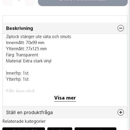
Beskrivning
Ziplock stänger ute väta och smuts
Innermått: 70x99 mm
Yttermått: 77x125 mm
Färg: Transparent
Material: Extra stark vinyl
Innerfrp: 1st
Ytterfrp: 1st
Säljs även styck
Visa mer
Ställ en produktfråga
Relaterade kategorier
question
Fråga oss något om denna produkten...