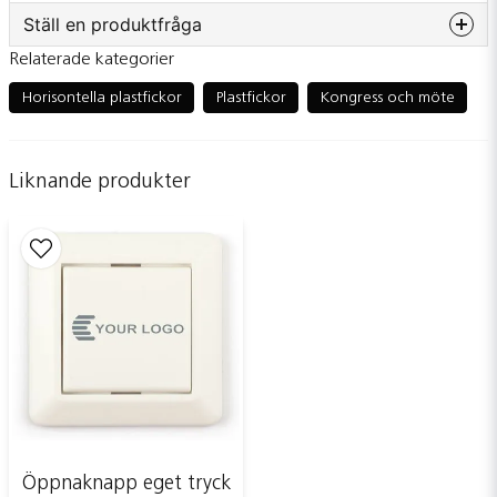
Ställ en produktfråga
Relaterade kategorier
question
Fråga oss något om denna produkten...
Horisontella plastfickor
Plastfickor
Kongress och möte
Liknande produkter
name
Namn
email
Mejladress
Ja, ni får publicera min fråga
Öppnaknapp eget tryck