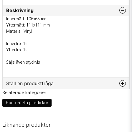
Beskrivning
Innermått: 106x65 mm
Yttermått: 111x111 mm
Material: Vinyl
Innerfrp: 1st
Ytterfrp: 1st
Säljs även styckvis
Ställ en produktfråga
Relaterade kategorier
question
Fråga oss något om denna produkten...
Horisontella plastfickor
Liknande produkter
name
Namn