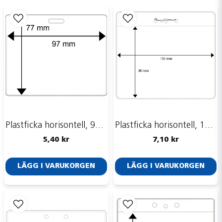
email
Mejladress
Ja, ni får publicera min fråga
Plastficka horisontell, 95 x 60mm
Plastficka horisontell, 110 x 86 mm
5,40 kr
7,10 kr
LÄGG I VARUKORGEN
LÄGG I VARUKORGEN
Skicka fråga