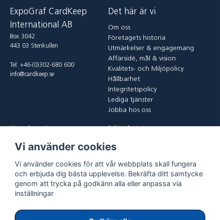
ExpoGraf CardKeep
Det här är vi
International AB
Om oss
Box 3042
Företagets historia
443 03 Stenkullen
Utmärkelser & engagemang
Affärsidé, mål & vision
Tel: +46-(0)302-680 600
Kvalitets- och Miljöpolicy
info@cardkeep.se
Hållbarhet
Integritetspolicy
Lediga tjänster
Jobba hos oss
Kundservice
Mitt konto
Vi använder cookies
Kontakta oss
Logga in
Köp och leveransvillkor
Registrera dig
Vi använder cookies för att vår webbplats skall fungera
Vanliga frågor
Glömt lösenord?
och erbjuda dig bästa upplevelse. Bekräfta ditt samtycke
Returer
genom att trycka på godkänn alla eller anpassa via
inställningar