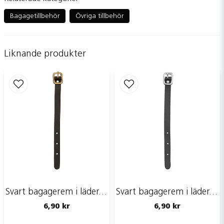
question
Fråga oss något om denna produkten...
Bagagetillbehör
Övriga tillbehör
Liknande produkter
name
Namn
email
Mejladress
Ja, ni får publicera min fråga
Svart bagagerem i läder, 150x10 mm
Svart bagagerem i läder, 150x10 mm
6,90 kr
6,90 kr