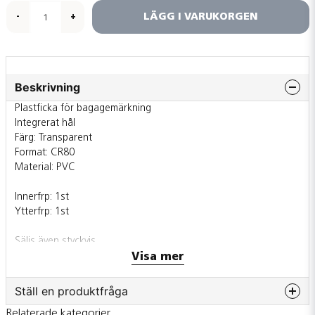
LÄGG I VARUKORGEN
-
+
Beskrivning
Plastficka för bagagemärkning
Integrerat hål
Färg: Transparent
Format: CR80
Material: PVC
Innerfrp: 1st
Ytterfrp: 1st
Säljs även styckvis
Visa mer
Ställ en produktfråga
Relaterade kategorier