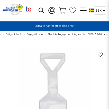
Logga in här för att se dina priser
er
Övriga tillbehör
Bagagetillbehör
Plastficka bagage med integrerat hål, CR80, 54x90 mm