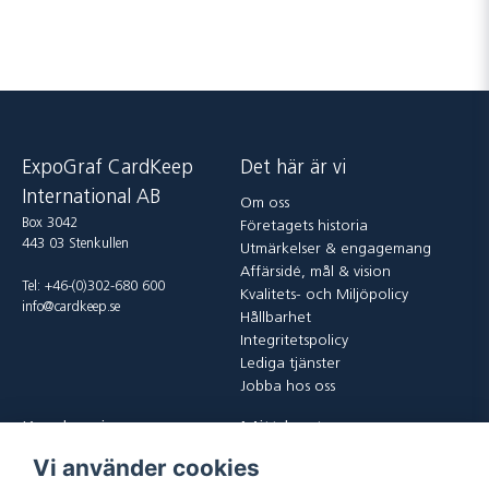
ExpoGraf CardKeep
Det här är vi
International AB
Om oss
Box 3042
Företagets historia
443 03 Stenkullen
Utmärkelser & engagemang
Affärsidé, mål & vision
Tel: +46-(0)302-680 600
Kvalitets- och Miljöpolicy
info@cardkeep.se
Hållbarhet
Integritetspolicy
Lediga tjänster
Jobba hos oss
Kundservice
Mitt konto
Vi använder cookies
Kontakta oss
Logga in
Köp och leveransvillkor
Registrera dig