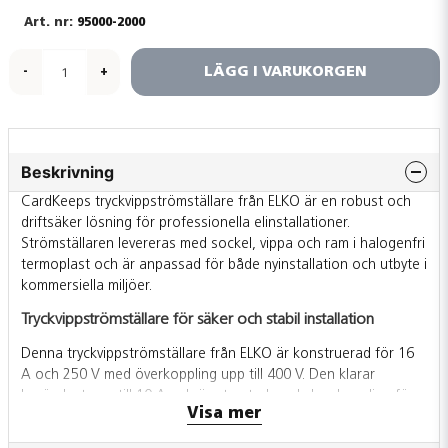
95000-2000
LÄGG I VARUKORGEN
-
+
Beskrivning
CardKeeps tryckvippströmställare från ELKO är en robust och
driftsäker lösning för professionella elinstallationer.
Strömställaren levereras med sockel, vippa och ram i halogenfri
termoplast och är anpassad för både nyinstallation och utbyte i
kommersiella miljöer.
Tryckvippströmställare för säker och stabil installation
Denna tryckvippströmställare från ELKO är konstruerad för 16
A och 250 V med överkoppling upp till 400 V. Den klarar
lysrörslast upp till 10 A och är utrustad med skruvkoppling för
Visa mer
säker och stabil anslutning. Konstruktionen med hel
bottenplatta ger extra stabilitet vid montering och bidrar till en