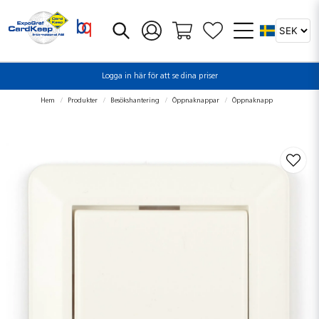
Logga in här för att se dina priser
Hem
Produkter
Besökshantering
Öppnaknappar
Öppnaknapp