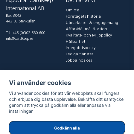
ExpoGraf CardKeep
Det här är vi
International AB
Om oss
Box 3042
Företagets historia
443 03 Stenkullen
Utmärkelser & engagemang
Affärsidé, mål & vision
Tel: +46-(0)302-680 600
Kvalitets- och Miljöpolicy
info@cardkeep.se
Hållbarhet
Integritetspolicy
Lediga tjänster
Jobba hos oss
Kundservice
Mitt konto
Vi använder cookies
Kontakta oss
Logga in
Köp och leveransvillkor
Registrera dig
Vi använder cookies för att vår webbplats skall fungera
Vanliga frågor
Glömt lösenord?
och erbjuda dig bästa upplevelse. Bekräfta ditt samtycke
Returer
genom att trycka på godkänn alla eller anpassa via
inställningar
Godkänn alla