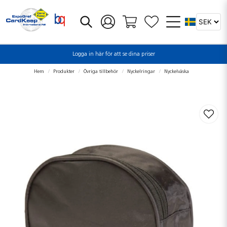
Logga in här för att se dina priser
Hem
Produkter
Övriga tillbehör
Nyckelringar
Nyckelväska