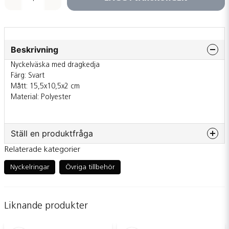
Beskrivning
Nyckelväska med dragkedja
Färg: Svart
Mått: 15,5x10,5x2 cm
Material: Polyester
Ställ en produktfråga
Relaterade kategorier
question
Fråga oss något om denna produkten...
Nyckelringar
Övriga tillbehör
Liknande produkter
name
Namn