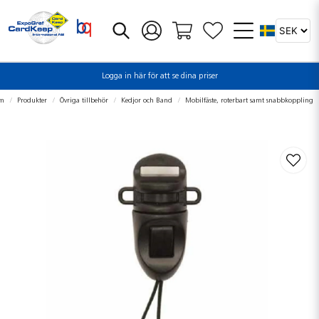
Logga in här för att se dina priser
m
Produkter
Övriga tillbehör
Kedjor och Band
Mobilfäste, roterbart samt snabbkoppling