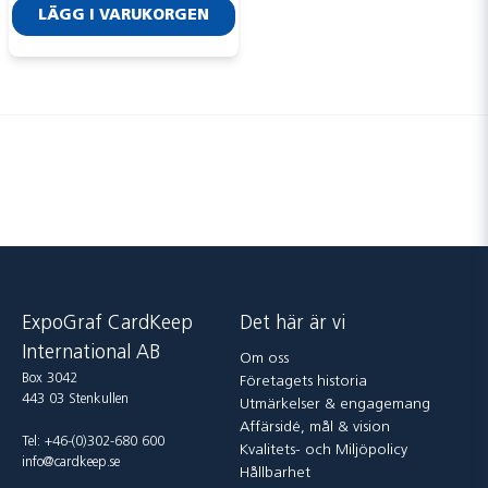
LÄGG I VARUKORGEN
Skicka fråga
ExpoGraf CardKeep
Det här är vi
International AB
Om oss
Box 3042
Företagets historia
443 03 Stenkullen
Utmärkelser & engagemang
Affärsidé, mål & vision
Tel: +46-(0)302-680 600
Kvalitets- och Miljöpolicy
info@cardkeep.se
Hållbarhet