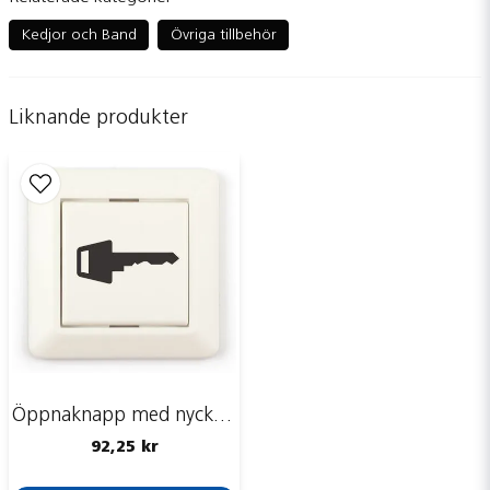
question
Fråga oss något om denna produkten...
Kedjor och Band
Övriga tillbehör
Liknande produkter
name
Namn
email
Mejladress
Ja, ni får publicera min fråga
Öppnaknapp med nyckel logga
92,25 kr