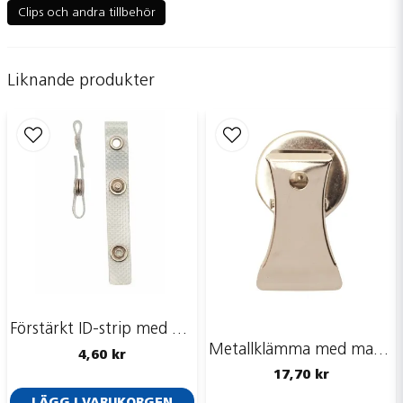
Clips och andra tillbehör
name
Namn
Liknande produkter
email
Mejladress
Ja, ni får publicera min fråga
Förstärkt ID-strip med öljettring
Metallklämma med magnet
Skicka fråga
4,60 kr
17,70 kr