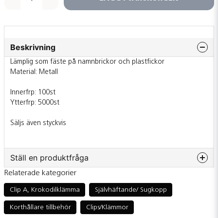
Beskrivning
Lämplig som fäste på namnbrickor och plastfickor
Material: Metall
Innerfrp: 100st
Ytterfrp: 5000st
Säljs även styckvis
Ställ en produktfråga
Relaterade kategorier
question
Fråga oss något om denna produkten...
Clip A, Krokodilklämma
Självhäftande/ Sugkopp
Korthållare tillbehör
Clips/Klämmor