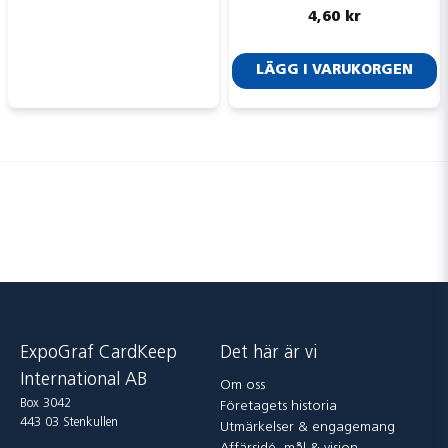
4,60 kr
LÄGG I VARUKORGEN
ExpoGraf CardKeep
Det här är vi
International AB
Om oss
Box 3042
Företagets historia
443 03 Stenkullen
Utmärkelser & engagemang