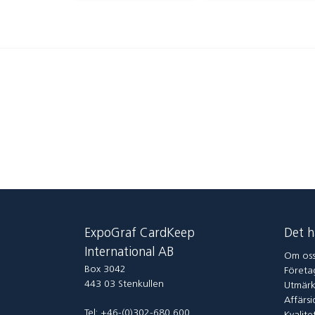
ExpoGraf CardKeep
Det h
International AB
Om os
Box 3042
Företag
443 03 Stenkullen
Utmärk
Affärsi
Tel: +46-(0)302-680 600