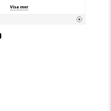
Visa mer
 denna produkten...
email
Mejladress
era min fråga