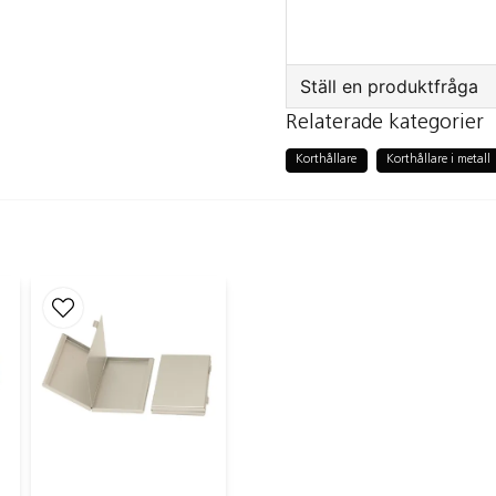
Ställ en produktfråga
Relaterade kategorier
question
Fråga oss något om
Korthållare
Korthållare i metall
name
Namn
Ja, ni får public