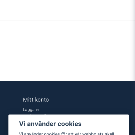
Mitt konto
Logga in
Registrera dig
Vi använder cookies
Glömt lösenord?
Vi använder cookies för att vår webbplats skall