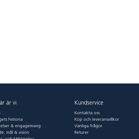
är är vi
Kundservice
s
Kontakta oss
ets historia
Köp och leveransvillkor
elser & engagemang
Vanliga frågor
dé, mål & vision
Returer