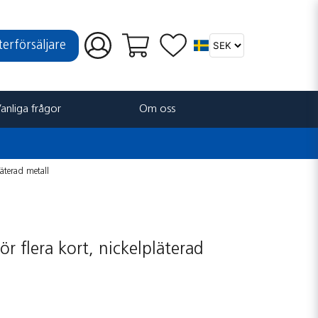
återförsäljare
anliga frågor
Om oss
pläterad metall
för flera kort, nickelpläterad