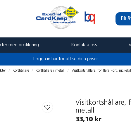
Bli 
ter med profilering
Kontakta oss
V
Logga in här för att se dina priser
kter
Korthållare
Korthållare i metall
Visitkortshållare, för flera kort, nickel
Visitkortshållare, 
metall
33,10 kr