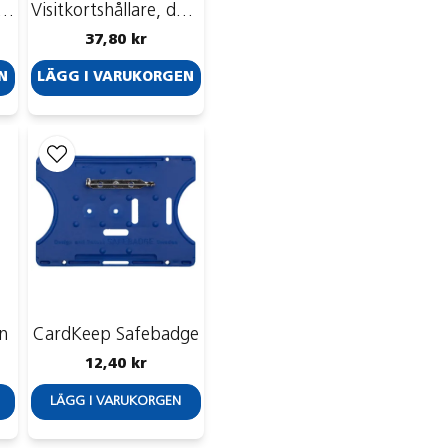
rtshållare, för flera kort, aluminium
Visitkortshållare, dubbelsidigt
37,80 kr
N
LÄGG I VARUKORGEN
nn
CardKeep Safebadge
12,40 kr
LÄGG I VARUKORGEN