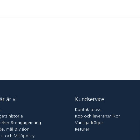
är är vi
Kundservice
s
Kontakta oss
ets historia
Köp och leveransvillkor
elser & engagemang
Vanliga frågor
dé, mål & vision
Returer
ts- och Miljöpolicy