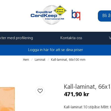
Bli 
ter med profilering
Kontakta oss
V
Logga in här för att se dina priser
Hem
Laminat
Kall-laminat, 66x100 mm
Kall-laminat, 66
471,90 kr
Kall-laminat 10 st/påse Mått