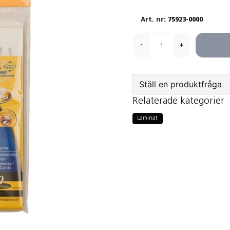
75923-0000
-
+
Ställ en produktfråga
Relaterade kategorier
question
Fråga oss något om
Laminat
name
Namn
Ja, ni får public