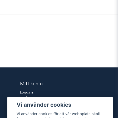
Mitt konto
Logga in
Registrera dig
Vi använder cookies
Glömt lösenord?
Vi använder cookies för att vår webbplats skall