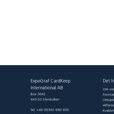
ExpoGraf CardKeep
Det h
International AB
Om os
Box 3042
Företag
443 03 Stenkullen
Utmärk
Affärsi
Tel: +46-(0)302-680 600
Kvalite