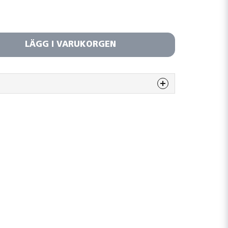
LÄGG I VARUKORGEN
 denna produkten...
email
Mejladress
era min fråga