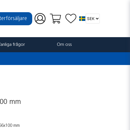
återförsäljare
anliga frågor
Om oss
x100 mm
: 66x100 mm