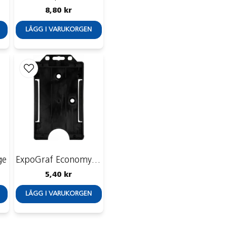
8,80 kr
LÄGG I VARUKORGEN
ge
ExpoGraf Economy Reko 12, vertikal
5,40 kr
LÄGG I VARUKORGEN