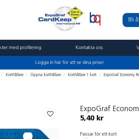
Bli 
ter med profilering
Kontakta oss
V
Logga in här för att se dina priser
Korthållare
Öppna korthållare
Korthållare 1 kort
ExpoGraf Economy Rek
ExpoGraf Economy
5,40 kr
Passar för ett kort