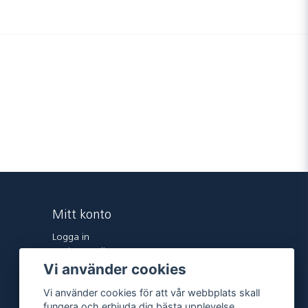
Mitt konto
Logga in
Registrera dig
Vi använder cookies
Glömt lösenord?
Vi använder cookies för att vår webbplats skall
fungera och erbjuda dig bästa upplevelse.