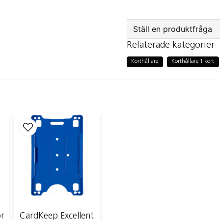
Säljs även styckvis
Ställ en produktfråga
Relaterade kategorier
question
Fråga oss något om
Korthållare
Korthållare 1 kort
name
Namn
Ja, ni får public
or
CardKeep Excellent