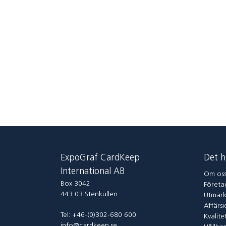
ExpoGraf CardKeep
Det h
International AB
Om os
Box 3042
Företag
443 03 Stenkullen
Utmärk
Affärsi
Tel: +46-(0)302-680 600
Kvalite
info@cardkeep.se