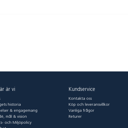
är är vi
Kundservice
s
Kontakta oss
ets historia
Köp och leveransvillkor
elser & engagemang
Vanliga frågor
dé, mål & vision
Returer
ts- och Miljöpolicy