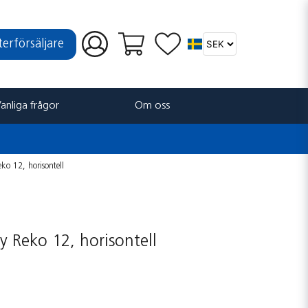
återförsäljare
anliga frågor
Om oss
o 12, horisontell
 Reko 12, horisontell