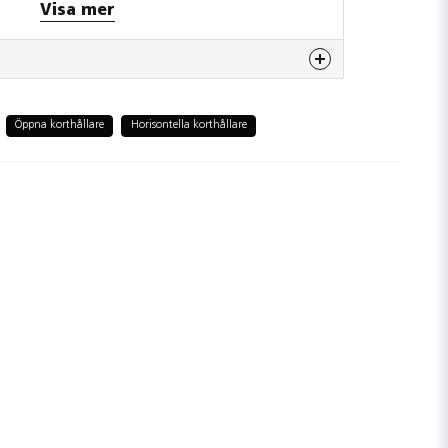
Visa mer
 denna produkten...
Öppna korthållare
Horisontella korthållare
email
Mejladress
era min fråga