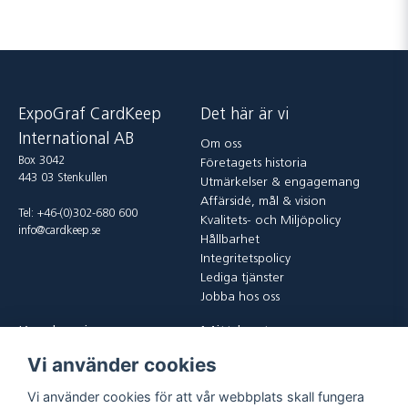
ExpoGraf CardKeep
Det här är vi
International AB
Om oss
Box 3042
Företagets historia
443 03 Stenkullen
Utmärkelser & engagemang
Affärsidé, mål & vision
Tel: +46-(0)302-680 600
Kvalitets- och Miljöpolicy
info@cardkeep.se
Hållbarhet
Integritetspolicy
Lediga tjänster
Jobba hos oss
Kundservice
Mitt konto
Vi använder cookies
Kontakta oss
Logga in
Köp och leveransvillkor
Registrera dig
Vi använder cookies för att vår webbplats skall fungera
Vanliga frågor
Glömt lösenord?