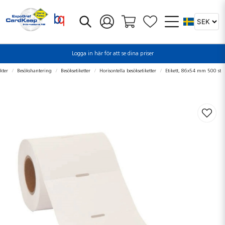
Logga in här för att se dina priser
kter
Besökshantering
Besöksetiketter
Horisontella besöksetiketter
Etikett, 86x54 mm 500 st