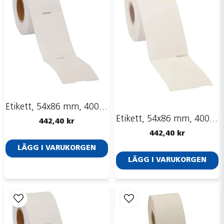
email
Mejladress
Ja, ni får publicera min fråga
Etikett, 54x86 mm, 400 st
Etikett, 54x86 mm, 400 st
442,40 kr
442,40 kr
Skicka fråga
LÄGG I VARUKORGEN
LÄGG I VARUKORGEN