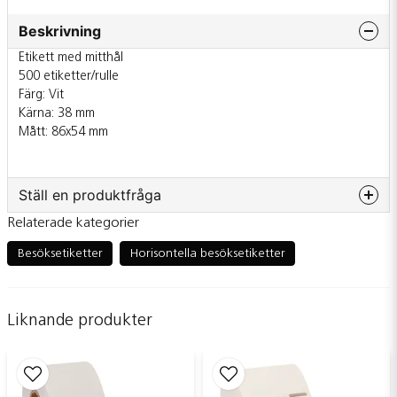
Beskrivning
Etikett med mitthål
500 etiketter/rulle
Färg: Vit
Kärna: 38 mm
Mått: 86x54 mm
Ställ en produktfråga
Relaterade kategorier
question
Fråga oss något om denna produkten...
Besöksetiketter
Horisontella besöksetiketter
Liknande produkter
name
Namn