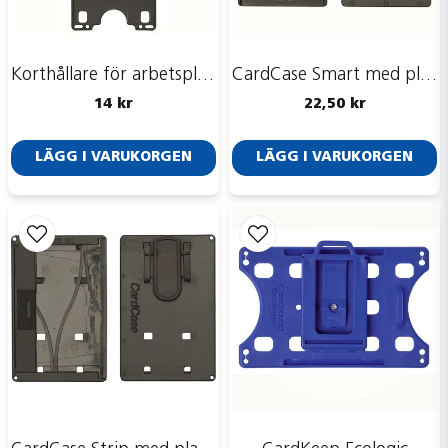
Korthållare för arbetsplagg <br> Art.nr A0049F
CardCase Smart med plastclip <br> Art.nr A0060F
14 kr
22,50 kr
LÄGG I VARUKORGEN
LÄGG I VARUKORGEN