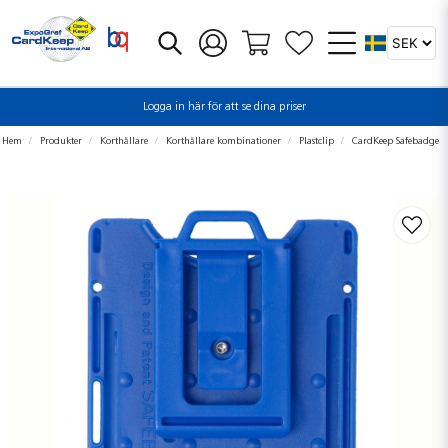
Logga in här för att se dina priser
Hem
Produkter
Korthållare
Korthållare kombinationer
Plastclip
CardKeep Safebadge