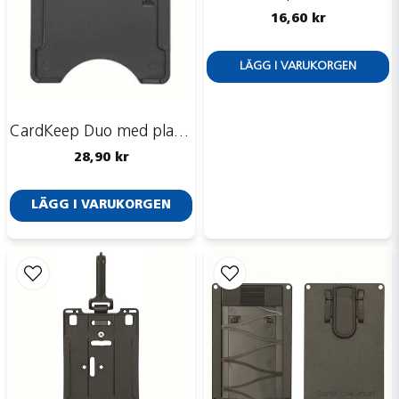
16,60 kr
LÄGG I VARUKORGEN
Skicka fråga
CardKeep Duo med plastclip <br> Art.nr A0086F
28,90 kr
LÄGG I VARUKORGEN