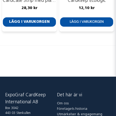
CardCase Strip med plastclip <br> Art.nr A0068F
CardKeep Ecologic
28,30 kr
12,10 kr
LÄGG I VARUKORGEN
LÄGG I VARUKORGEN
ExpoGraf CardKeep
Det här är vi
International AB
Om oss
Box 3042
Företagets historia
443 03 Stenkullen
Utmärkelser & engagemang