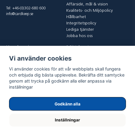
Affärsidé, mål & vision
Tel: +46-(0)302-680 600
Kvalitets- och Miljöpolicy
info@cardkeep.se
Hållbarhet
Integritetspolicy
Lediga tjänster
Jobba hos oss
Kundservice
Mitt konto
Vi använder cookies
Kontakta oss
Logga in
Köp och leveransvillkor
Registrera dig
Vi använder cookies för att vår webbplats skall fungera
Vanliga frågor
Glömt lösenord?
och erbjuda dig bästa upplevelse. Bekräfta ditt samtycke
Returer
genom att trycka på godkänn alla eller anpassa via
inställningar
Godkänn alla
Inställningar
Copyright ©
2026
ExpoGraf CardKeep International AB.
All rights reserved