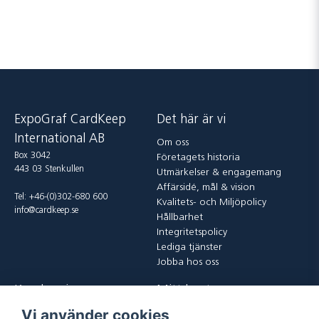
ExpoGraf CardKeep
Det här är vi
International AB
Om oss
Box 3042
Företagets historia
443 03 Stenkullen
Utmärkelser & engagemang
Affärsidé, mål & vision
Tel: +46-(0)302-680 600
Kvalitets- och Miljöpolicy
info@cardkeep.se
Hållbarhet
Integritetspolicy
Lediga tjänster
Jobba hos oss
Kundservice
Mitt konto
Vi använder cookies
Kontakta oss
Logga in