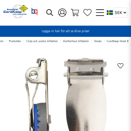
Logga in här för att se dina priser
em
Produkter
Clips och andra tillbehör
Korthållare tillbehör
Hooks
CardKeep Hook B