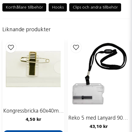
question
Fråga oss något om denna produkten...
Korthållare tillbehör
Hooks
Clips och andra tillbehör
Liknande produkter
name
Namn
email
Mejladress
Ja, ni får publicera min fråga
Kongressbricka 60x40mm, säkerhetsnål, clip
Reko 5 med Lanyard 90 cm
4,50 kr
43,10 kr