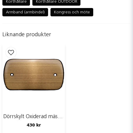
Korthållare
Korthållare OUTDOOR
Armband (armbindel)
Kongress och möte
name
Namn
Liknande produkter
email
Mejladress
Ja, ni får publicera min fråga
Dörrskylt Oxiderad mässing | 140x70mm
430 kr