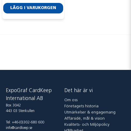
Skicka fråga
LÄGG I VARUKORGEN
ExpoGraf CardKeep
Det här är vi
International AB
Om oss
Box 3042
Företagets historia
443 03 Stenkullen
Utmärkelser & engagemang
Affärsidé, mål & vision
Tel: +46-(0)302-680 600
Kvalitets- och Miljöpolicy
info@cardkeep.se
Hållbarhet