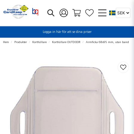
Logga in här för att se dina priser
Hem
Produkter
Korthållare
Korthållare OUTDOOR
Armficka 68x95 mm, utan band